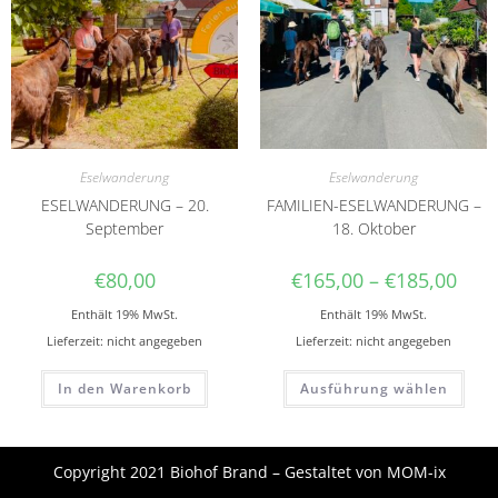
Eselwanderung
Eselwanderung
ESELWANDERUNG – 20.
FAMILIEN-ESELWANDERUNG –
September
18. Oktober
€
80,00
€
165,00
–
€
185,00
Enthält 19% MwSt.
Enthält 19% MwSt.
Lieferzeit: nicht angegeben
Lieferzeit: nicht angegeben
In den Warenkorb
Ausführung wählen
Copyright 2021 Biohof Brand – Gestaltet von
MOM-ix